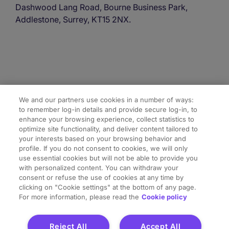
Dashwood Lang Road, Bourne Business Park,
Addlestone, Surrey, KT15 2NX.
We and our partners use cookies in a number of ways:
to remember log-in details and provide secure log-in, to
enhance your browsing experience, collect statistics to
optimize site functionality, and deliver content tailored to
your interests based on your browsing behavior and
profile. If you do not consent to cookies, we will only
Liens utiles
use essential cookies but will not be able to provide you
with personalized content. You can withdraw your
consent or refuse the use of cookies at any time by
A propos de PageGroup
clicking on "Cookie settings" at the bottom of any page.
For more information, please read the
Cookie policy
Cookie Settings
Reject All
Accept All